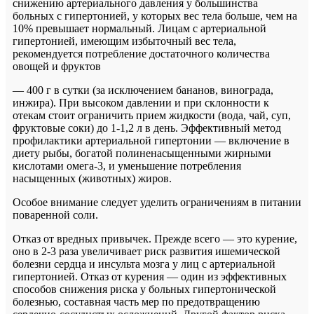
снижению артериального давления у большинства
больных с гипертонией, у которых вес тела больше, чем на
10% превышает нормальный. Лицам с артериальной
гипертонией, имеющим избыточный вес тела,
рекомендуется потребление достаточного количества
овощей и фруктов
— 400 г в сутки (за исключением бананов, винограда,
инжира). При высоком давлении и при склонности к
отекам стоит ограничить прием жидкости (вода, чай, суп,
фруктовые соки) до 1-1,2 л в день. Эффективный метод
профилактики артериальной гипертонии — включение в
диету рыбы, богатой полиненасыщенными жирными
кислотами омега-3, и уменьшение потребления
насыщенных (животных) жиров.
Особое внимание следует уделить ограничениям в питании
поваренной соли.
Отказ от вредных привычек. Прежде всего — это курение,
оно в 2-3 раза увеличивает риск развития ишемической
болезни сердца и инсульта мозга у лиц с артериальной
гипертонией. Отказ от курения — один из эффективных
способов снижения риска у больных гипертонической
болезнью, составная часть мер по предотвращению