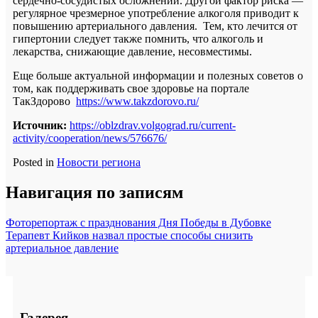
сердечно-сосудистых осложнений. Другой фактор риска —
регулярное чрезмерное употребление алкоголя приводит к
повышению артериального давления. Тем, кто лечится от
гипертонии следует также помнить, что алкоголь и
лекарства, снижающие давление, несовместимы.
Еще больше актуальной информации и полезных советов о
том, как поддерживать свое здоровье на портале
ТакЗдорово
https://www.takzdorovo.ru/
Источник:
https://oblzdrav.volgograd.ru/current-
activity/cooperation/news/576676/
Posted in
Новости региона
Навигация по записям
Фоторепортаж с празднования Дня Победы в Дубовке
Терапевт Кийков назвал простые способы снизить
артериальное давление
Галерея