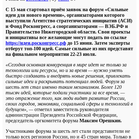
С 15 мая стартовал приём заявок на форум «Сильные
идеи для нового времени», организаторами которого
выступили Агентство стратегических инициатив (АСИ)
и Фонд Росконгресс, а соорганизаторами — ВЭБ.РФ и
Правительство Нижегородской области. Свои проекты
и инициативы все желающие могут подать по ссылке
https://идея.росконгресс.рф
до 15 июня. Затем эксперты
отберут топ-100 идей. Самые сильные из них представят
на финальном мероприятии 22-23 июля.
«Сегодня основная конкуренция в мире идет не только за
технологии или ресурсы, но и за время — нужно уметь
быстро создавать и внедрять новые решения, привлекать
сильные идеи и раскрывать потенциал людей. Форум за
шесть лет стал именно таким механизмом. Более 120
тысяч идей, которые подали участники за все время, —
это отражение того, как люди видят развитие России,
своих городов, экономики, социальной сферы и технологий в
будущем», —
отметил заместитель руководителя
администрации Президента Российской Федерации,
председатель оргкомитета форума
Максим Орешкин.
Участниками форума за шесть лет стали представители не
только всех регионов России, но и 45 стран мира. Только в