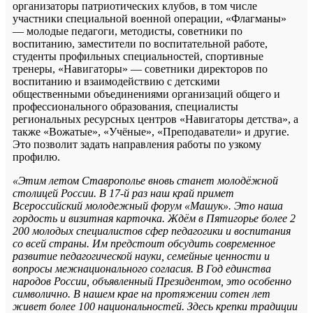
организаторы патриотических клубов, в том числе
участники специальной военной операции, «Флагманы»
— молодые педагоги, методисты, советники по
воспитанию, заместители по воспитательной работе,
студенты профильных специальностей, спортивные
тренеры, «Навигаторы» — советники директоров по
воспитанию и взаимодействию с детскими
общественными объединениями организаций общего и
профессионального образования, специалисты
региональных ресурсных центров «Навигаторы детства», а
также «Вожатые», «Учёные», «Преподаватели» и другие.
Это позволит задать направления работы по узкому
профилю.
«Этим летом Ставрополье вновь станет молодёжной
столицей России. В 17-й раз наш край примет
Всероссийский молодежный форум «Машук». Это наша
гордость и визитная карточка. Ждём в Пятигорье более 2
200 молодых специалистов сфер педагогики и воспитания
со всей страны. Им предстоит обсудить современное
развитие педагогической науки, семейные ценности и
вопросы межнационального согласия. В Год единства
народов России, объявленный Президентом, это особенно
символично. В нашем крае на протяжении сотен лет
живет более 100 национальностей. Здесь крепки традиции