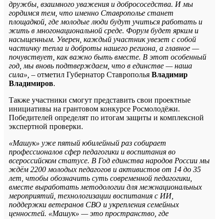
дружбы, взаимного уважения и добрососедства. И мы
гордимся тем, что именно Ставрополье станет
площадкой, где молодые люди будут учиться работать и
жить в многонациональной среде. Форум будет ярким и
насыщенным. Уверен, каждый участник увезет с собой
частичку тепла и доброты нашего региона, а главное —
почувствует, как важно быть вместе. В этот особенный
год, мы вновь подтверждаем, что в единстве — наша
сила»,
– отметил Губернатор Ставрополья
Владимир
Владимиров
.
Также участники смогут представить свои проектные
инициативы на грантовом конкурсе Росмолодёжи.
Победителей определят по итогам защиты и комплексной
экспертной проверки.
«Машук» уже пятый юбилейный раз собирает
профессионалов сфер педагогики и воспитания во
всероссийском статусе. В Год единства народов России мы
ждём 2200 молодых педагогов и активистов от 14 до 35
лет, чтобы обозначить суть современной педагогики,
вместе выработать методологии для межнациональных
мероприятий, технологизации воспитания с ИИ,
поддержки ветеранов СВО и укрепления семейных
ценностей. «Машук» — это пространство, где