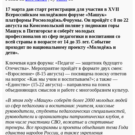
17 марта дан старт регистрации для участия в XVII
Всероссийском молодёжном форуме «Машук»
платформы Росмолодёжь.Форумы. Он пройдёт с 8 по 22
августа на Комсомольской поляне у подножия горы
Машук в Пятигорске и соберёт молодых
профессионалов из сфер педагогики и воспитания со
всей страны в возрасте от 14 до 35 лет. Событие
проходит по национальному проекту «Молодёжь и
дети».
Ключевая идея форума: «Педагог — защитник будущего
Отечества». Мероприятие пройдёт в формате двух смен:
«Взросление» (8-15 августа) — посвящена поиску ответов
на вопрос «Как мы учим и воспитываем?»; а также —
«Единство» (15-22 августа) – направлена на поиск
объединяющих смыслов и работе с многообразием культур.
«
В этом году «Машук» соберёт более 2000 молодых людей
из сфер педагогики и воспитания: учителя, классные
руководители, студенты педагогических специальностей,
руководители и организаторы патриотических клубов, в
том числе участники СВО, вожатые и спортивные
тренеры. Все программы и проекты объединит тема Года
единства народов России, а также укрепления