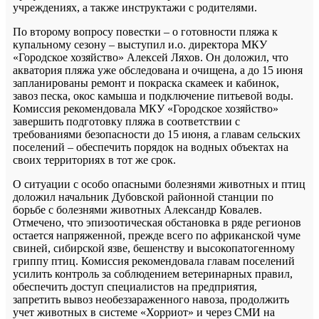
учреждениях, а также инструктажи с родителями.
По второму вопросу повестки – о готовности пляжа к
купальному сезону – выступил и.о. директора МКУ
«Городское хозяйство» Алексей Ляхов. Он доложил, что
акватория пляжа уже обследована и очищена, а до 15 июня
запланированы ремонт и покраска скамеек и кабинок,
завоз песка, окос камыша и подключение питьевой воды.
Комиссия рекомендовала МКУ «Городское хозяйство»
завершить подготовку пляжа в соответствии с
требованиями безопасности до 15 июня, а главам сельских
поселений – обеспечить порядок на водных объектах на
своих территориях в тот же срок.
О ситуации с особо опасными болезнями животных и птиц
доложил начальник Дубовской районной станции по
борьбе с болезнями животных Александр Ковалев.
Отмечено, что эпизоотическая обстановка в ряде регионов
остается напряженной, прежде всего по африканской чуме
свиней, сибирской язве, бешенству и высокопатогенному
гриппу птиц. Комиссия рекомендовала главам поселений
усилить контроль за соблюдением ветеринарных правил,
обеспечить доступ специалистов на предприятия,
запретить вывоз необеззараженного навоза, продолжить
учет животных в системе «Хорриот» и через СМИ на