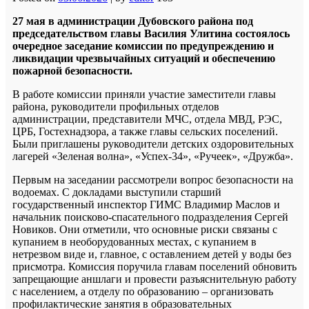
27 мая в администрации Дубовского района под
председательством главы Василия Улитина состоялось
очередное заседание комиссии по предупреждению и
ликвидации чрезвычайных ситуаций и обеспечению
пожарной безопасности.
В работе комиссии приняли участие заместители главы
района, руководители профильных отделов
администрации, представители МЧС, отдела МВД, РЭС,
ЦРБ, Гостехнадзора, а также главы сельских поселений.
Были приглашены руководители детских оздоровительных
лагерей «Зеленая волна», «Успех-34», «Ручеек», «Дружба».
Первым на заседании рассмотрели вопрос безопасности на
водоемах. С докладами выступили старший
государственный инспектор ГИМС Владимир Маслов и
начальник поисково-спасательного подразделения Сергей
Новиков. Они отметили, что основные риски связаны с
купанием в необорудованных местах, с купанием в
нетрезвом виде и, главное, с оставлением детей у воды без
присмотра. Комиссия поручила главам поселений обновить
запрещающие аншлаги и провести разъяснительную работу
с населением, а отделу по образованию – организовать
профилактические занятия в образовательных