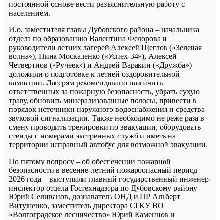
постоянной основе вести разъяснительную работу с
населением.
И.о. заместителя главы Дубовского района – начальника
отдела по образованию Валентина Федорова и
руководители летних лагерей Алексей Щеглов («Зеленая
волна»), Нина Москаленко («Успех-34»), Алексей
Четвертнов («Ручеек») и Андрей Варакин («Дружба»)
доложили о подготовке к летней оздоровительной
кампании. Лагерям рекомендовано назначить
ответственных за пожарную безопасность, убрать сухую
траву, обновить минерализованные полосы, привести в
порядок источники наружного водоснабжения и средства
звуковой сигнализации. Также необходимо не реже раза в
смену проводить тренировки по эвакуации, оборудовать
стенды с номерами экстренных служб и иметь на
территории исправный автобус для возможной эвакуации.
По пятому вопросу – об обеспечении пожарной
безопасности в весенне-летний пожароопасный период
2026 года – выступили главный государственный инженер-
инспектор отдела Гостехнадзора по Дубовскому району
Юрий Селиванов, дознаватель ОНД и ПР Альберт
Витушенко, заместитель директора СГКУ ВО
«Волгоградское лесничество» Юрий Каменнов и