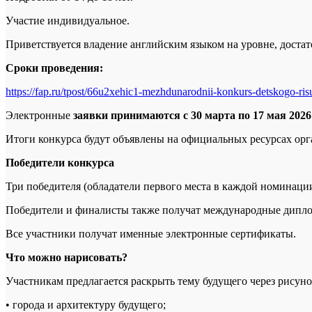
Участие индивидуальное.
Приветствуется владение английским языком на уровне, доста
Сроки проведения:
https://fap.ru/tpost/66u2xehic1-mezhdunarodnii-konkurs-detskogo-ri
Электронные
заявки принимаются с 30 марта по 17 мая 2026
Итоги конкурса будут объявлены на официальных ресурсах ор
Победители конкурса
Три победителя (обладатели первого места в каждой номинации
Победители и финалисты также получат международные диплом
Все участники получат именные электронные сертификаты.
Что можно нарисовать?
Участникам предлагается раскрыть тему будущего через рисуно
• города и архитектуру будущего;