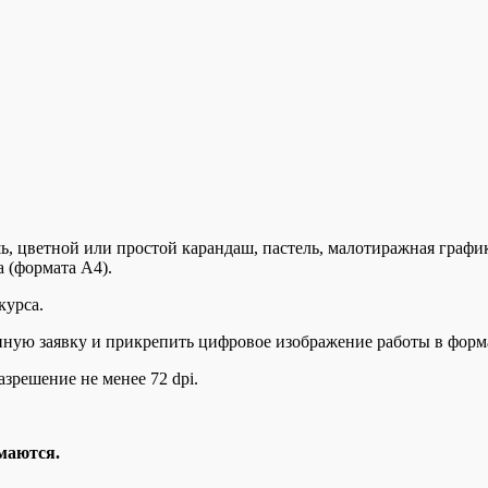
шь, цветной или простой карандаш, пастель, малотиражная граф
а (формата А4).
курса.
нную заявку и прикрепить цифровое изображение работы в форма
зрешение не менее 72 dpi.
маются.