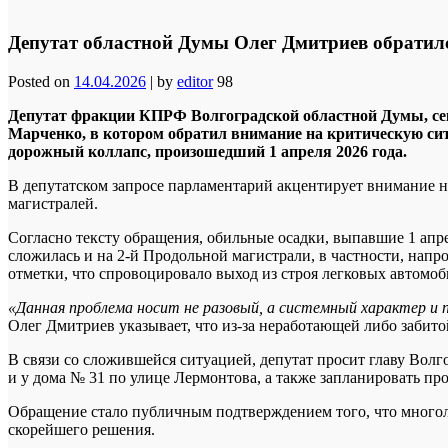
Депутат областной Думы Олег Дмитриев обратилс
Posted on
14.04.2026
|
by
editor
98
Депутат фракции КПРФ Волгоградской областной Думы, се
Марченко, в котором обратил внимание на критическую сит
дорожный коллапс, произошедший 1 апреля 2026 года.
В депутатском запросе парламентарий акцентирует внимание 
магистралей.
Согласно тексту обращения, обильные осадки, выпавшие 1 апр
сложилась и на 2-й Продольной магистрали, в частности, напр
отметки, что спровоцировало выход из строя легковых автомоб
«Данная проблема носит не разовый, а системный характер и 
Олег Дмитриев указывает, что из-за неработающей либо забито
В связи со сложившейся ситуацией, депутат просит главу Вол
и у дома № 31 по улице Лермонтова, а также запланировать п
Обращение стало публичным подтверждением того, что многол
скорейшего решения.