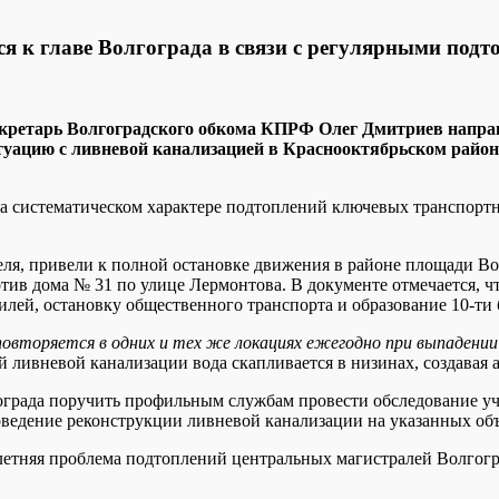
я к главе Волгограда в связи с регулярными под
кретарь Волгоградского обкома КПРФ Олег Дмитриев напра
уацию с ливневой канализацией в Краснооктябрьском районе
на систематическом характере подтоплений ключевых транспор
еля, привели к полной остановке движения в районе площади В
отив дома № 31 по улице Лермонтова. В документе отмечается, 
илей, остановку общественного транспорта и образование 10-ти
повторяется в одних и тех же локациях ежегодно при выпадении
й ливневой канализации вода скапливается в низинах, создавая
гограда поручить профильным службам провести обследование у
роведение реконструкции ливневой канализации на указанных об
етняя проблема подтоплений центральных магистралей Волгогр