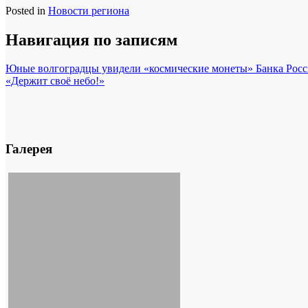
Posted in
Новости региона
Навигация по записям
Юные волгоградцы увидели «космические монеты» Банка Рос
«Держит своё небо!»
Галерея