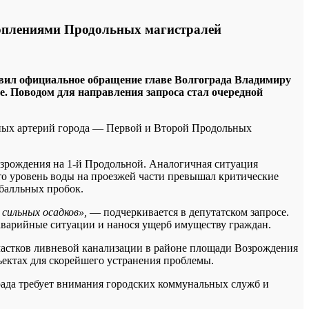
топлениями Продольных магистралей
вил официальное обращение главе Волгограда Владимиру
. Поводом для направления запроса стал очередной
тных артерий города — Первой и Второй Продольных
озрождения на 1-й Продольной. Аналогичная ситуация
что уровень воды на проезжей части превышал критические
 балльных пробок.
 сильных осадков»,
— подчеркивается в депутатском запросе.
 аварийные ситуации и нанося ущерб имуществу граждан.
частков ливневой канализации в районе площади Возрождения
ъектах для скорейшего устранения проблемы.
ада требует внимания городских коммунальных служб и