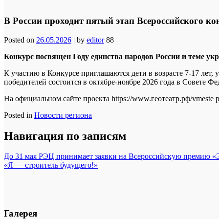
В России проходит пятый этап Всероссийског
Posted on
26.05.2026
|
by
editor
88
Конкурс посвящен Году единства народов России и теме ук
К участию в Конкурсе приглашаются дети в возрасте 7-17 лет, 
победителей состоится в октябре-ноябре 2026 года в Совете Фе
На официальном сайте проекта https://www.геотеатр.рф/vmeste
Posted in
Новости региона
Навигация по записям
До 31 мая РЭЦ принимает заявки на Всероссийскую премию «Э
«Я — строитель будущего!»
Галерея