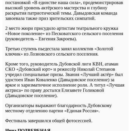
постановкой «В единстве наша сила», продемонстрировав
высокий уровень актёрского мастерства и глубину
раскрытия патриотической темы. Давыдовская команда
завоевала также приз зрительских симпатий.
2 место жюри присудило артистам театрального кружка
«Новое поколение» из Песковатского сельского поселения
(руководитель – Евгения Закроева).
Третью ступень пьедестала занял коллектив «Золотой
ключик» из Лозновского сельского поселения.
Кроме того, руководитель Дубовской лиги КВН, атаман
СКО «Дубовский юрт» и режиссёр Николай Степанов
учредил специальные призы. Звания «Лучший актёр» был
удостоен Иван Коваленко (Давыдовское поселение) за
яркое и харизматичное исполнение роли. А титул «Лучшая
актриса» по праву достался Елизавете Голиковой
(Давыдовское поселение).
Организаторы выражают благодарность Дубовскому
местному отделению партии «Единая Россия».
Фестиваль завершился общей фотосессией.
Инна ПОДВЕРБНАЯ