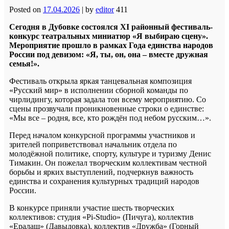
Posted on
17.04.2026
|
by
editor
411
Сегодня в Дубовке состоялся XI районный фестиваль-
конкурс театральных миниатюр «Я выбираю сцену».
Мероприятие прошло в рамках Года единства народов
России под девизом: «Я, ты, он, она – вместе дружная
семья!».
Фестиваль открыла яркая танцевальная композиция
«Русский мир» в исполнении сборной команды по
чирлидингу, которая задала тон всему мероприятию. Со
сцены прозвучали проникновенные строки о единстве:
«Мы все – родня, все, кто рождён под небом русским…».
Перед началом конкурсной программы участников и
зрителей поприветствовал начальник отдела по
молодёжной политике, спорту, культуре и туризму Денис
Тимакин. Он пожелал творческим коллективам честной
борьбы и ярких выступлений, подчеркнув важность
единства и сохранения культурных традиций народов
России.
В конкурсе приняли участие шесть творческих
коллективов: студия «Pi-Studio» (Пичуга), коллектив
«Ералаш» (Давыдовка), коллектив «Дружба» (Горный