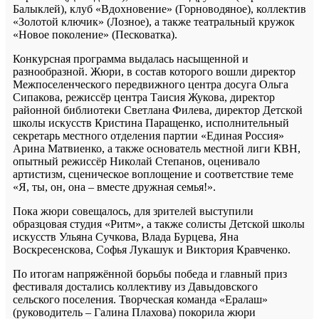
Балыклей), клуб «Вдохновение» (Горноводяное), коллектив
«Золотой ключик» (Лозное), а также театральный кружок
«Новое поколение» (Песковатка).
Конкурсная программа выдалась насыщенной и
разнообразной. Жюри, в состав которого вошли директор
Межпоселенческого передвижного центра досуга Ольга
Сипакова, режиссёр центра Таисия Жукова, директор
районной библиотеки Светлана Филева, директор Детской
школы искусств Кристина Паращенко, исполнительный
секретарь местного отделения партии «Единая Россия»
Арина Матвиенко, а также основатель местной лиги КВН,
опытный режиссёр Николай Степанов, оценивало
артистизм, сценическое воплощение и соответствие теме
«Я, ты, он, она – вместе дружная семья!».
Пока жюри совещалось, для зрителей выступили
образцовая студия «Ритм», а также солисты Детской школы
искусств Ульяна Сучкова, Влада Бурцева, Яна
Воскресенскова, Софья Лукашук и Виктория Кравченко.
По итогам напряжённой борьбы победа и главный приз
фестиваля достались коллективу из Давыдовского
сельского поселения. Творческая команда «Ералаш»
(руководитель – Галина Плахова) покорила жюри