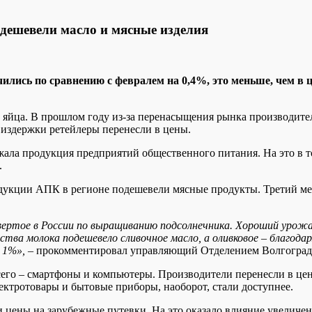
одешевели масло и мясные изделия
чились по сравнению с февралем на 0,4%, это меньше, чем в 
е яйца. В прошлом году из-за перенасыщения рынка производит
 издержки ретейлеры перенесли в цены.
рожала продукция предприятий общественного питания. На это в
.
одукции АПК в регионе подешевели мясные продукты. Третий ме
ертое в России по выращиванию подсолнечника. Хороший урожай
ства молока подешевело сливочное масло, а оливковое – благода
 1%»,
– прокомментировал управляющий Отделением Волгогра
его – смартфоны и компьютеры. Производители перенесли в цен
ектротовары и бытовые приборы, наоборот, стали доступнее.
 цены на зарубежные путевки. На это оказало влияние увеличен