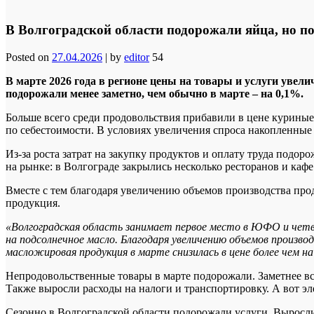
В Волгоградской области подорожали яйца, но п
Posted on
27.04.2026
|
by
editor
54
В марте 2026 года в регионе цены на товары и услуги увели
подорожали менее заметно, чем обычно в марте – на 0,1%.
Больше всего среди продовольствия прибавили в цене курины
по себестоимости. В условиях увеличения спроса накопленные
Из-за роста затрат на закупку продуктов и оплату труда подо
на рынке: в Волгограде закрылись несколько ресторанов и кафе
Вместе с тем благодаря увеличению объемов производства пр
продукция.
«Волгоградская область занимает первое место в ЮФО и четв
на подсолнечное масло. Благодаря увеличению объемов производ
масложировая продукция в марте снизилась в цене более чем на
Непродовольственные товары в марте подорожали. Заметнее вс
Также выросли расходы на налоги и транспортировку. А вот эл
Сезонно в Волгоградской области подорожали услуги. Выросли