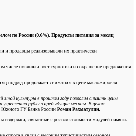
целом по России (0,6%). Продукты питания за месяц
ели и продавцы реализовывали их практически
 том числе повлияли рост турпотока и сокращение предложения
сяц подряд продолжает снижаться в цене масложировая
 этой культуры в прошлом году позволил снизить цены
ря укреплению рубля в предыдущие месяцы. В целом
д Южного ГУ Банка России
Роман Рахматулин.
ы издержки, связанные с ростом стоимости модулей памяти.
ие спроса в связи с высоким туристическим сезоном