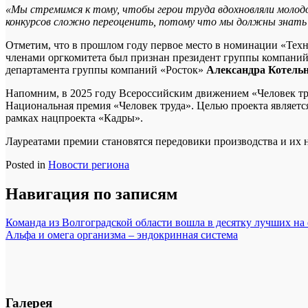
«Мы стремимся к тому, чтобы герои труда вдохновляли молодо
конкурсов сложно переоценить, потому что мы должны знать 
Отметим, что в прошлом году первое место в номинации «Те
членами оргкомитета был признан президент группы компан
департамента группы компаний «Росток»
Александра Котельн
Напомним, в 2025 году Всероссийским движением «Человек тр
Национальная премия «Человек труда». Целью проекта являет
рамках нацпроекта «Кадры».
Лауреатами премии становятся передовики производства и их 
Posted in
Новости региона
Навигация по записям
Команда из Волгоградской области вошла в десятку лучших на
Альфа и омега организма – эндокринная система
Галерея