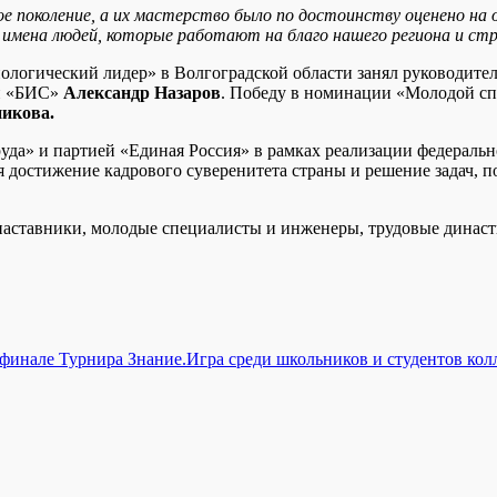
е поколение, а их мастерство было по достоинству оценено на
имена людей, которые работают на благо нашего региона и ст
хнологический лидер» в Волгоградской области занял руковод
ий «БИС»
Александр Назаров
. Победу в номинации «Молодой сп
икова.
уда» и партией «Единая Россия» в рамках реализации федераль
ся достижение кадрового суверенитета страны и решение задач
наставники, молодые специалисты и инженеры, трудовые династи
 финале Турнира Знание.Игра среди школьников и студентов ко