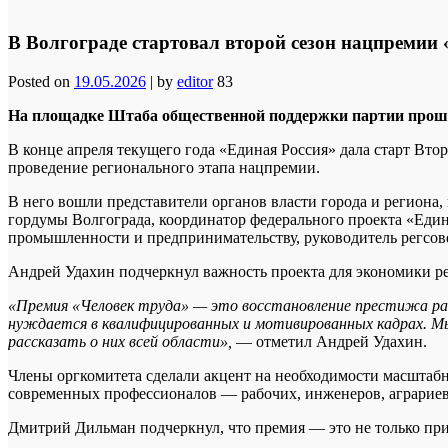
В Волгограде стартовал второй сезон нацпремии 
Posted on
19.05.2026
|
by
editor
83
На площадке Штаба общественной поддержки партии прошл
В конце апреля текущего года «Единая Россия» дала старт Вто
проведение регионального этапа нацпремии.
В него вошли представители органов власти города и региона
гордумы Волгограда, координатор федерального проекта «Еди
промышленности и предпринимательству, руководитель рег
Андрей Удахин подчеркнул важность проекта для экономики р
«Премия «Человек труда» — это восстановление престижа рабо
нуждается в квалифицированных и мотивированных кадрах. Мы 
рассказать о них всей области»,
— отметил Андрей Удахин.
Члены оргкомитета сделали акцент на необходимости масштабн
современных профессионалов — рабочих, инженеров, аграриев
Дмитрий Дильман подчеркнул, что премия — это не только при