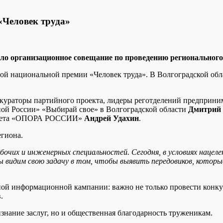
«Человек труда»
о организационное совещание по проведению регионального
рой национальной премии «Человек труда». В Волгоградской обла
, кураторы партийного проекта, лидеры реготделений предприн
ной России» «Выбирай свое» в Волгоградской области
Дмитрий
совета «ОПОРА РОССИИ»
Андрей Удахин
.
егиона.
чих и инженерных специальностей. Сегодня, в условиях нацелен
видим свою задачу в том, чтобы выявить передовиков, которые 
ой информационной кампании: важно не только провести конкурс
.
знание заслуг, но и общественная благодарность труженикам.