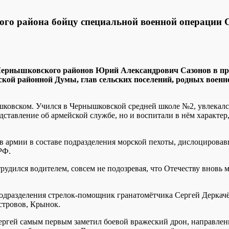
го района бойцу специальной военной операции 
 Чернышковского районов Юрий Александрович Сазонов в п
ой районной Думы, глав сельских поселений, родных военн
ышковском. Учился в Чернышковской средней школе №2, увлекал
едставление об армейской службе, но и воспитали в нём характе
 в армии в составе подразделения морской пехоты, дислоцирова
РФ.
удился водителем, совсем не подозревая, что Отечеству вновь м
одразделения стрелок-помощник гранатомётчика Сергей Деркачёв
стровов, Крынок.
Сергей самым первым заметил боевой вражеский дрон, направлен