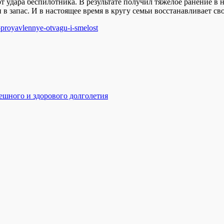
 удара беспилотника. В результате получил тяжёлое ранение в 
в запас. И в настоящее время в кругу семьи восстанавливает сво
a-proyavlennye-otvagu-i-smelost
ешного и здорового долголетия