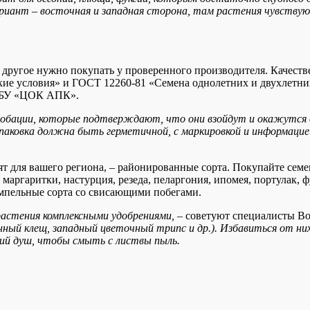
риант – восточная и западная сторона, там растения чувству
 и другое нужно покупать у проверенного производителя. Качес
кие условия» и ГОСТ 12260-81 «Семена однолетних и двухлетни
ФГБУ «ЦОК АПК».
робации, которые подтверждают, что они взойдут и окажутся 
паковка должна быть герметичной, с маркировкой и информацие
ят для вашего региона, – районированные сорта. Покупайте семена
аргаритки, настурция, резеда, пеларгония, ипомея, портулак, ф
ампельные сорта со свисающими побегами.
растения комплексными удобрениями,
– советуют специалисты В
инный клещ, западный цветочный трипс и др.). Избавиться от 
ий душ, чтобы смыть с листвы пыль.