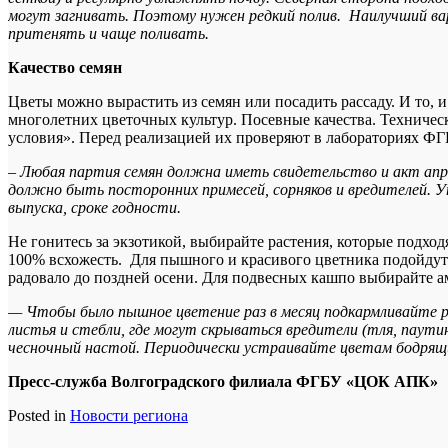
могут загнивать. Поэтому нужен редкий полив. Наилучший ва
притенять и чаще поливать.
Качество семян
Цветы можно вырастить из семян или посадить рассаду. И то,
многолетних цветочных культур. Посевные качества. Техничес
условия». Перед реализацией их проверяют в лабораториях 
– Любая партия семян должна иметь свидетельство и акт ап
должно быть посторонних примесей, сорняков и вредителей. У
выпуска, сроке годности.
Не гонитесь за экзотикой, выбирайте растения, которые подход
100% всхожесть. Для пышного и красивого цветника подойдут м
радовало до поздней осени. Для подвесных кашпо выбирайте 
— Чтобы было пышное цветение раз в месяц подкармливайте 
листья и стебли, где могут скрываться вредители (тля, паут
чесночный настой. Периодически устраивайте цветам бодрящ
Пресс-служба Волгоградского филиала ФГБУ «ЦОК АПК»
Posted in
Новости региона