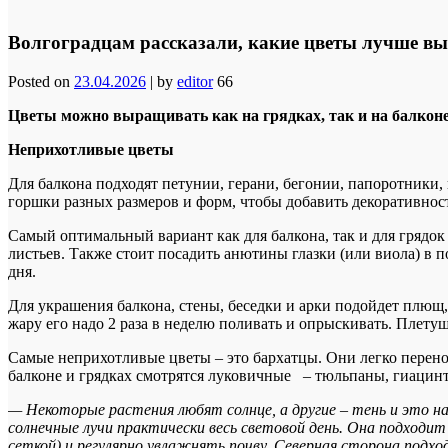
Волгоградцам рассказали, какие цветы лучше вы
Posted on
23.04.2026
|
by
editor
66
Цветы можно выращивать как на грядках, так и на балконе,
Неприхотливые цветы
Для балкона подходят петунии, герани, бегонии, папоротники,
горшки разных размеров и форм, чтобы добавить декоративност
Самый оптимальный вариант как для балкона, так и для грядо
листьев. Также стоит посадить анютины глазки (или виола) в по
дня.
Для украшения балкона, стены, беседки и арки подойдет плющ,
жару его надо 2 раза в неделю поливать и опрыскивать. Плету
Самые неприхотливые цветы – это бархатцы. Они легко перенося
балконе и грядках смотрятся луковичные – тюльпаны, гиацинт
— Некоторые растения любят солнце, а другие – тень и это на
солнечные лучи практически весь световой день. Она подходи
сеткой) и регулярно увлажнять почву. Северная сторона подхо