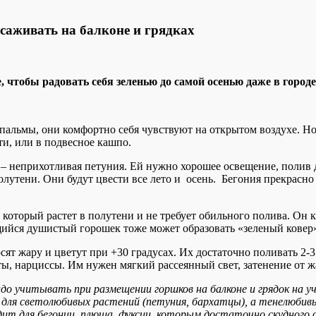
саживать на балконе и грядках
 чтобы радовать себя зеленью до самой осенью даже в городе
 пальмы, они комфортно себя чувствуют на открытом воздухе. Н
и, или в подвесное кашпо.
к – неприхотливая петуния. Ей нужно хорошее освещение, поли
лутени. Они будут цвести все лето и осень. Бегония прекрасно с
 который растет в полутени и не требует обильного полива. Он 
щийся душистый горошек тоже может образовать «зеленый ковер»,
т жару и цветут при +30 градусах. Их достаточно поливать 2-3 
ы, нарциссы. Им нужен мягкий рассеянный свет, затенение от ж
до учитывать при размещении горшков на балконе и грядок на у
т для светолюбивых растений (петуния, бархатцы), а тенелюбив
дит для бегонии, плюща, фуксии, которым достаточно скудного о