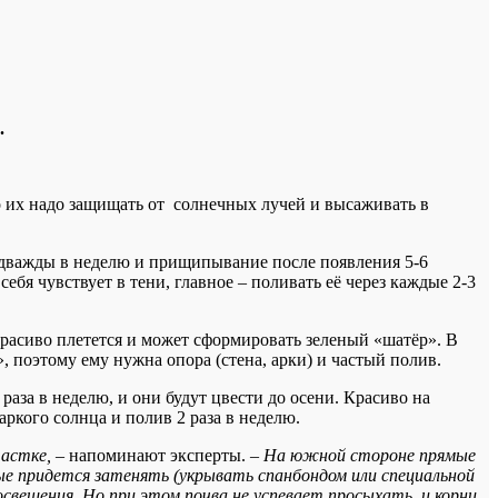
.
о их надо защищать от солнечных лучей и высаживать в
в дважды в неделю и прищипывание после появления 5-6
ебя чувствует в тени, главное – поливать её через каждые 2-3
красиво плетется и может сформировать зеленый «шатёр». В
 поэтому ему нужна опора (стена, арки) и частый полив.
раза в неделю, и они будут цвести до осени. Красиво на
аркого солнца и полив 2 раза в неделю.
частке,
– напоминают эксперты.
– На южной стороне прямые
ые придется затенять (укрывать спанбондом или специальной
свещения. Но при этом почва не успевает просыхать, и корни