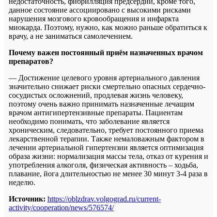
недостаточность, фибрилляция предсердий, кроме того,
данное состояние ассоциировано с высокими рисками
нарушения мозгового кровообращения и инфаркта
миокарда. Поэтому, нужно, как можно раньше обратиться к
врачу, а не заниматься самолечением.
Почему важен постоянный приём назначенных врачом
препаратов?
— Достижение целевого уровня артериального давления
значительно снижает риски смертельно опасных сердечно-
сосудистых осложнений, продлевая жизнь человеку,
поэтому очень важно принимать назначенные лечащим
врачом антигипертензивные препараты. Пациентам
необходимо понимать, что заболевание является
хроническим, следовательно, требует постоянного приема
лекарственной терапии. Также немаловажным фактором в
лечении артериальной гипертензии является оптимизация
образа жизни: нормализация массы тела, отказ от курения и
употребления алкоголя, физическая активность – ходьба,
плавание, йога длительностью не менее 30 минут 3-4 раза в
неделю.
Источник:
https://oblzdrav.volgograd.ru/current-
activity/cooperation/news/576574/