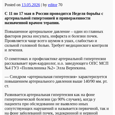
Posted on
13.05.2026
|
by
editor
70
С 11 по 17 мая в России проводится Неделя борьбы с
артериальной гипертонией и приверженности
назначенной врачом терапии.
Повышенное артериальное давление – один из главных
факторов риска инсульта, инфаркта и болезни почек.
Проявляется чаще всего шумом в ушах, слабостью и
сильной головной болью. Требует медицинского контроля
и лечения.
О симптомах и профилактике артериальной гипертензии
рассказывает врач-кардиолог, и.о. заведующего ОПС МСП
№4 ГУЗ «Поликлиника №2» Элла Верпекина.
— Синдром «артериальная гипертензия» характеризуется
повышением артериального давления выше 140/90 мм. рт.
ст.
Развивается артериальная гипертензия как на фоне
гипертонической болезни (до 90% случаев), когда у
пациента при обследовании не выявлено иных
сопутствующих нарушений и называется первичной, так и
на фоне заболеваний почек, эндокринной и нервной