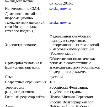
№ свидетельства:
октября 2016г.
Наименование СМИ:
selskajanov.ru
Доменное имя сайта в
информационно-
телекоммуникационной
selskajanov.ru
сети Интернет (для
сетевого издания):
Федеральной службой по
надзору в сфере связи,
Зарегистрировано:
информационных технологий
и массовых коммуникаций
(Роскомнадзор).
Общественно-политическая,
Примерная тематика и
реклама в соответствии с
(или) специализация:
законодательством Российской
Федерации о рекламе.
Язык:
русский
Возрастные ограничения:
16+
Территория
Российская Федерация,
распространения:
зарубежные страны
Главный редактор сайта:
Щуков Михаил Сергеевич
Россия, Волгоградская обл,
Адрес:
Дубовский р-н, Дубовка г,