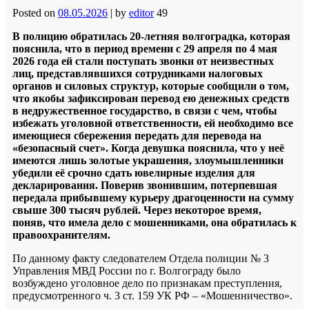
Posted on
08.05.2026
|
by
editor
49
В полицию обратилась 20-летняя волгоградка, которая
пояснила, что в период времени с 29 апреля по 4 мая
2026 года ей стали поступать звонки от неизвестных
лиц, представлявшихся сотрудниками налоговых
органов и силовых структур, которые сообщили о том,
что якобы зафиксирован перевод ею денежных средств
в недружественное государство, в связи с чем, чтобы
избежать уголовной ответственности, ей необходимо все
имеющиеся сбережения передать для перевода на
«безопасный счет». Когда девушка пояснила, что у неё
имеются лишь золотые украшения, злоумышленники
убедили её срочно сдать ювелирные изделия для
декларирования. Поверив звонившим, потерпевшая
передала прибывшему курьеру драгоценности на сумму
свыше 300 тысяч рублей. Через некоторое время,
поняв, что имела дело с мошенниками, она обратилась к
правоохранителям.
По данному факту следователем Отдела полиции № 3
Управления МВД России по г. Волгограду было
возбуждено уголовное дело по признакам преступления,
предусмотренного ч. 3 ст. 159 УК РФ – «Мошенничество».