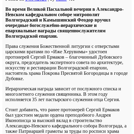
Во время Великой Пасхальной вечерни в Александро-
Невском кафедральном соборе митрополит
Волгоградский и Камышинский Феодор вручил
очередные богослужебно-иерархические и
епархиальные награды священнослужителям
Волгоградской епархии.
Права служения Божественной литургии с отверстыми
царскими вратами по «Иже Херувимы» удостоен
протоиерей Сергий Ермаков – благочинный Дубовского
округа, председатель экспертного совета по архитектуре,
искусству и реставрации Волгоградской епархии,
настоятель храма Покрова Пресвятой Богородицы в городе
Дубовке.
Иерархическая награда зависит от послужного списка и
многолетнего служения священника. В этом году
исполняется 35 лет пастырского служения отца Сергия.
Стоит добавить, что ранее протоиерей Сергий Ермаков
был удостоен медали ордена преподобного Андрея
Иконописца за высокий вклад в строительство
Александро-Невского кафедрального собора Волгограда, а
также Патриаршей грамоты за труды по росписи храма