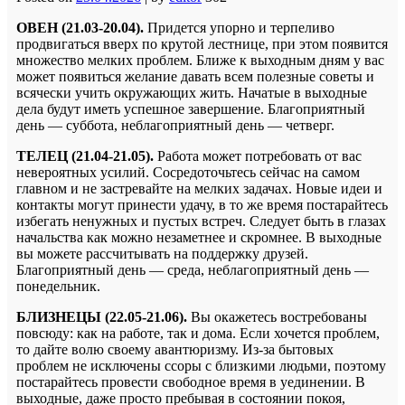
ОВЕН (21.03-20.04).
Придется упорно и терпеливо
продвигаться вверх по крутой лестнице, при этом появится
множество мелких проблем. Ближе к выходным дням у вас
может появиться желание давать всем полезные советы и
всячески учить окружающих жить. Начатые в выходные
дела будут иметь успешное завершение. Благоприятный
день — суббота, неблагоприятный день — четверг.
ТЕЛЕЦ (21.04-21.05).
Работа может потребовать от вас
невероятных усилий. Сосредоточьтесь сейчас на самом
главном и не застревайте на мелких задачах. Новые идеи и
контакты могут принести удачу, в то же время постарайтесь
избегать ненужных и пустых встреч. Следует быть в глазах
начальства как можно незаметнее и скромнее. В выходные
вы можете рассчитывать на поддержку друзей.
Благоприятный день — среда, неблагоприятный день —
понедельник.
БЛИЗНЕЦЫ (22.05-21.06).
Вы окажетесь востребованы
повсюду: как на работе, так и дома. Если хочется проблем,
то дайте волю своему авантюризму. Из-за бытовых
проблем не исключены ссоры с близкими людьми, поэтому
постарайтесь провести свободное время в уединении. В
выходные, даже просто пребывая в состоянии покоя,