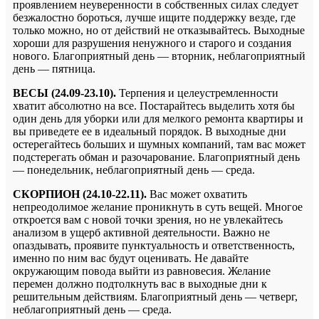
проявлением неуверенности в собственных силах следует
безжалостно бороться, лучше ищите поддержку везде, где
только можно, но от действий не отказывайтесь. Выходные
хороши для разрушения ненужного и старого и создания
нового. Благоприятный день — вторник, неблагоприятный
день — пятница.
ВЕСЫ (24.09-23.10).
Терпения и целеустремленности
хватит абсолютно на все. Постарайтесь выделить хотя бы
один день для уборки или для мелкого ремонта квартиры и
вы приведете ее в идеальный порядок. В выходные дни
остерегайтесь больших и шумных компаний, там вас может
подстерегать обман и разочарование. Благоприятный день
— понедельник, неблагоприятный день — среда.
СКОРПИОН (24.10-22.11).
Вас может охватить
непреодолимое желание проникнуть в суть вещей. Многое
откроется вам с новой точки зрения, но не увлекайтесь
анализом в ущерб активной деятельности. Важно не
опаздывать, проявите пунктуальность и ответственность,
именно по ним вас будут оценивать. Не давайте
окружающим повода выйти из равновесия. Желание
перемен должно подтолкнуть вас в выходные дни к
решительным действиям. Благоприятный день — четверг,
неблагоприятный день — среда.