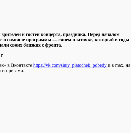
зрителей и гостей концерта, праздника. Перед началом
кже о символе программы — синем платочке, который в годы
али своих близких с фронта.
г.
ек» в Вконтакте
https://vk.com/siniy_platochek_pobedy
и в max, на
 и призами.