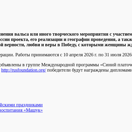
ения вальса или иного творческого мероприятия с участием 
ссии проекта, его реализации и географии проведения, а та
й верности, любви и веры в Победу, с которыми женщины жд
ации. Работы принимаются с 10 апреля 2026 г. по 31 июля 2026 
 и объявлены в группе Международной программы «Синий платоч
»
http://rusfoundation.org/
победители будут награждены дипломами
майскими праздниками
 воспитания «Машук»