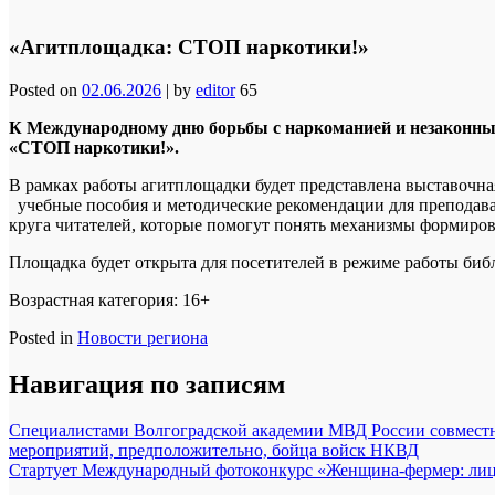
«Агитплощадка: СТОП наркотики!»
Posted on
02.06.2026
|
by
editor
65
К Международному дню борьбы с наркоманией и незаконны
«СТОП наркотики!».
В рамках работы агитплощадки будет представлена выставочна
учебные пособия и методические рекомендации для преподава
круга читателей, которые помогут понять механизмы формиров
Площадка будет открыта для посетителей в режиме работы библ
Возрастная категория: 16+
Posted in
Новости региона
Навигация по записям
Специалистами Волгоградской академии МВД России совместно
мероприятий, предположительно, бойца войск НКВД
Стартует Международный фотоконкурс «Женщина-фермер: лица